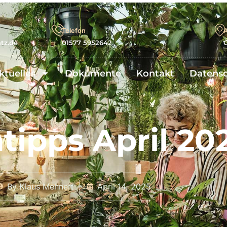
Telefon
A
atz.de
01577 5952642
C
ktuelles
Dokumente
Kontakt
Datens
tipps April 20
By
Klaus Mehnert
April 14, 2025