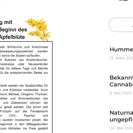
.
Humme
13. März 20
Bekann
Cannabi
8. Mai 2024
Naturna
ungepf
24. Mai 202