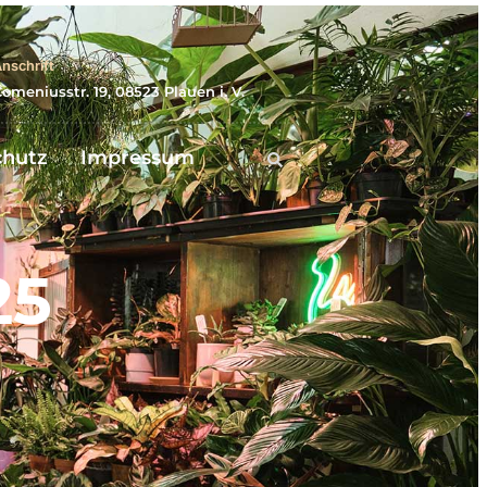
nschrift
omeniusstr. 19, 08523 Plauen i. V.
chutz
Impressum
25