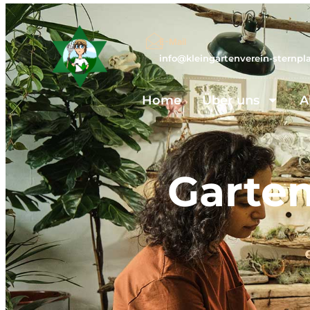
E-Mail
info@kleingartenverein-sternpl
Home
Über uns
A
Garten